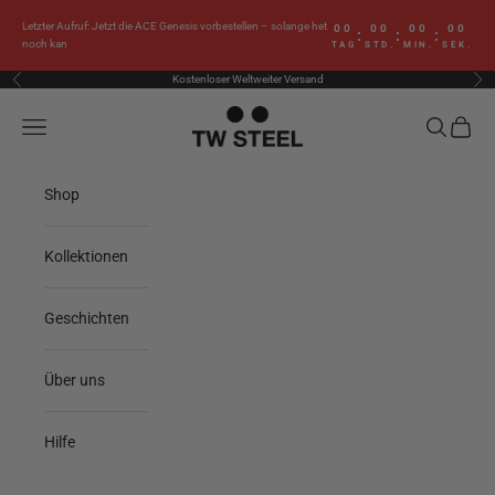
Zum Inhalt springen
Letzter Aufruf: Jetzt die ACE Genesis vorbestellen – solange het
00
00
00
00
:
:
:
noch kan
TAG
STD.
MIN.
SEK.
Kostenloser Weltweiter Versand
Zurück
Vor
TW Steel
Menü
Suchen
Waren
Shop
Kollektionen
Geschichten
Über uns
Hilfe