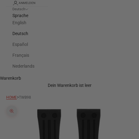
ANMELDEN
Deutsch
Sprache
English
Deutsch
Español
Français
Nederlands
Warenkorb
Dein Warenkorb ist leer
>
HOME
TWB98
Bild vergrößern