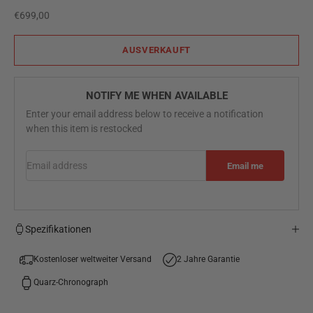
Angebot
€699,00
AUSVERKAUFT
NOTIFY ME WHEN AVAILABLE
Enter your email address below to receive a notification
when this item is restocked
Email address
Email me
Spezifikationen
Kostenloser weltweiter Versand
2 Jahre Garantie
Quarz-Chronograph