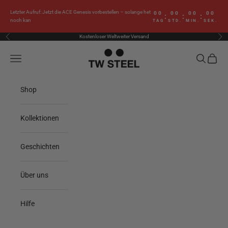
Zum Inhalt springen
Letzter Aufruf: Jetzt die ACE Genesis vorbestellen – solange het
00
00
00
00
:
:
:
noch kan
TAG
STD.
MIN.
SEK.
Kostenloser Weltweiter Versand
Zurück
Vor
TW Steel
Menü
Suchen
Waren
Shop
Kollektionen
Geschichten
Über uns
Hilfe