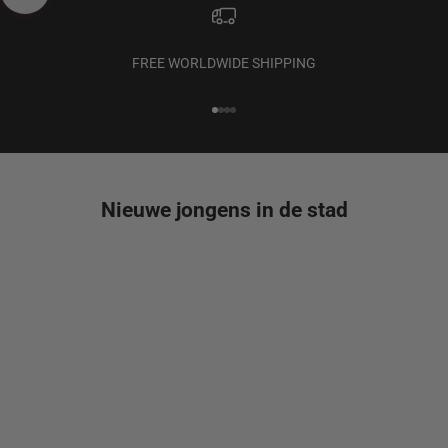
FREE WORLDWIDE SHIPPING
Naar artikel 1
Naar artikel 2
Naar artikel 3
Naar artikel 4
Nieuwe jongens in de stad
NEW
NEW